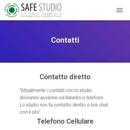
N
A
V
I
G
Contatti
A
Z
I
O
N
E
Contatto diretto
T
O
G
“Attualmente i contatti con lo studio
G
dovranno avvenire via linkedIn o telefono.
L
E
Lo studio non fa contatto diretto o live chat
con il sito”
Telefono Cellulare