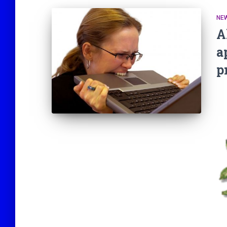
NE
A
a
p