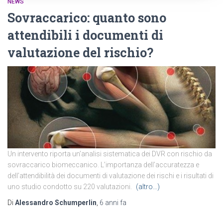
NEWS
Sovraccarico: quanto sono
attendibili i documenti di
valutazione del rischio?
Un intervento riporta un’analisi sistematica dei DVR con rischio da
sovraccarico biomeccanico. L’importanza dell’accuratezza e
dell’attendibilità dei documenti di valutazione dei rischi e i risultati di
uno studio condotto su 220 valutazioni.
(altro…)
Di
Alessandro Schumperlin
,
6 anni
fa