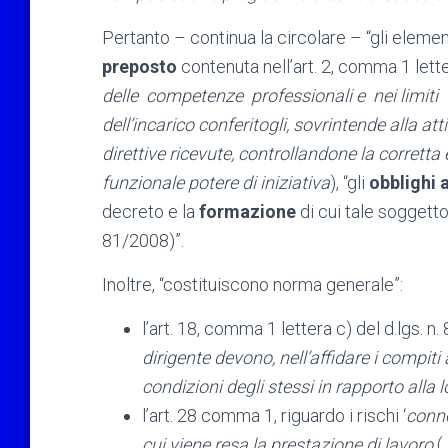
Pertanto – continua la circolare – “gli elemen
preposto
contenuta nell’art. 2, comma 1 letter
delle competenze professionali e nei limiti d
dell’incarico conferitogli, sovrintende alla att
direttive ricevute, controllandone la corrett
funzionale potere di iniziativa
), “gli
obblighi a
decreto e la
formazione
di cui tale soggetto 
81/2008)”.
Inoltre, “costituiscono norma generale”:
l’art. 18, comma 1 lettera c) del d.lgs. n.
dirigente devono, nell’affidare i compiti 
condizioni degli stessi in rapporto alla 
l’art. 28 comma 1, riguardo i rischi ‘
conne
cui viene resa la prestazione di lavoro
(…