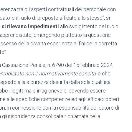
ferenza tra gli aspetti contrattuali del personale con
ato’ e il ruolo di preposto affidato allo stesso”, si
 si rilevano impedimenti
allo svolgimento del ruolo
i apprendistato, emergendo piuttosto la questione
l possesso della dovuta esperienza ai fini della corretta
o”.
la Cassazione Penale, n. 6790 del 15 febbraio 2024,
pprendistato non è normativamente sancita
’ e che
reposto alla sicurezza desunta dalla sola qualifica
ebbe illegittima e irragionevole, dovendo essere
ne alle specifiche competenze ed agli efficaci poteri
tori, in connessione con la responsabilità del datore di
alla giurisprudenza consolidata richiamata nella