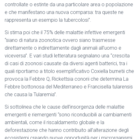
controllate o estinte da una particolare area o popolazione
e che manifestano una nuova comparsa: tra queste ne
rappresenta un esempio la tubercolosi”.
Si stima poi che il 75% delle malattie infettive emergenti
“siano di natura zoonotica ovvero siano trasmesse
direttamente o indirettamente dagli animali all’uomo e
viceversa”. E vari studi letteratura segnalano una “crescita
di casi di zoonosi causate da diversi agenti batterici, tra i
quali riportiamo a titolo esemplificativo Coxiella burnetii che
provoca la Febbre Q, Rickettsia conorii che determina La
Febbre bottonosa del Mediterraneo e Francisella tularensis
che causa la Tularemia”.
Si sottolinea che le cause dell’insorgenza delle malattie
emergenti e riemergenti “sono riconducibili ai cambiamenti
ambientali, come il riscaldamento globale e la
deforestazione che hanno contribuito all’alterazione degli
ecosistemi creando nuove opportunità per i microrganismi