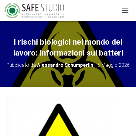
N
A
V
I
G
I rischi biologici nel mondo del
A
Z
lavoro: informazioni sui batteri
I
O
Pubblicato da
Alessandro Schumperlin
il
5 Maggio 2026
N
E
T
O
G
G
L
E