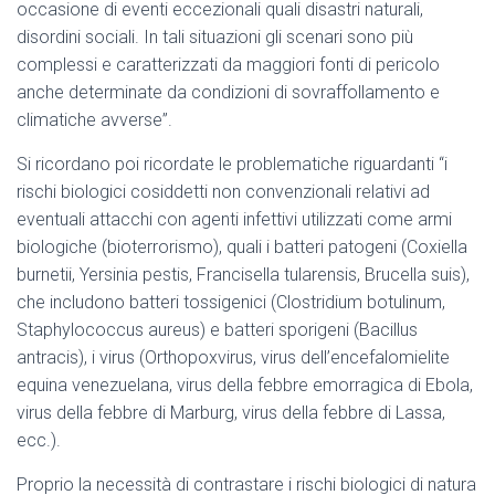
occasione di eventi eccezionali quali disastri naturali,
disordini sociali. In tali situazioni gli scenari sono più
complessi e caratterizzati da maggiori fonti di pericolo
anche determinate da condizioni di sovraffollamento e
climatiche avverse”.
Si ricordano poi ricordate le problematiche riguardanti “i
rischi biologici cosiddetti non convenzionali relativi ad
eventuali attacchi con agenti infettivi utilizzati come armi
biologiche (bioterrorismo), quali i batteri patogeni (Coxiella
burnetii, Yersinia pestis, Francisella tularensis, Brucella suis),
che includono batteri tossigenici (Clostridium botulinum,
Staphylococcus aureus) e batteri sporigeni (Bacillus
antracis), i virus (Orthopoxvirus, virus dell’encefalomielite
equina venezuelana, virus della febbre emorragica di Ebola,
virus della febbre di Marburg, virus della febbre di Lassa,
ecc.).
Proprio la necessità di contrastare i rischi biologici di natura