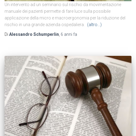
Un intervento ad un seminario sul rischio da movimentazione
manuale dei pazienti permette di fare luce sulla possibile
applicazione della micro e macroergonomia per la riduzione del
rischio in una grande azienda ospedaliera.
(altro…)
Di
Alessandro Schumperlin
,
6 anni
fa