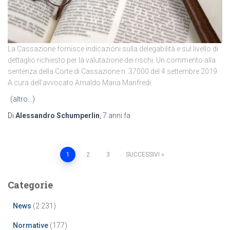
La Cassazione fornisce indicazioni sulla delegabilità e sul livello di
dettaglio richiesto per la valutazione dei rischi. Un commento alla
sentenza della Corte di Cassazione n. 37000 del 4 settembre 2019.
A cura dell’avvocato Arnaldo Maria Manfredi.
(altro…)
Di
Alessandro Schumperlin
,
7 anni
fa
Paginazione
1
2
3
SUCCESSIVI
degli
Categorie
articoli
News
(2.231)
Normative
(177)