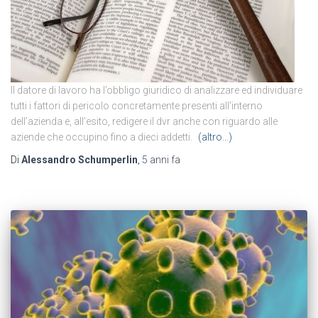
Il datore di lavoro ha l’obbligo giuridico di analizzare ed individuare
tutti i fattori di pericolo concretamente presenti all’interno
dell’azienda e, all’esito, redigere il dvr anche con riguardo alle
aziende che occupino fino a dieci addetti.
(altro…)
Di
Alessandro Schumperlin
,
5 anni
fa