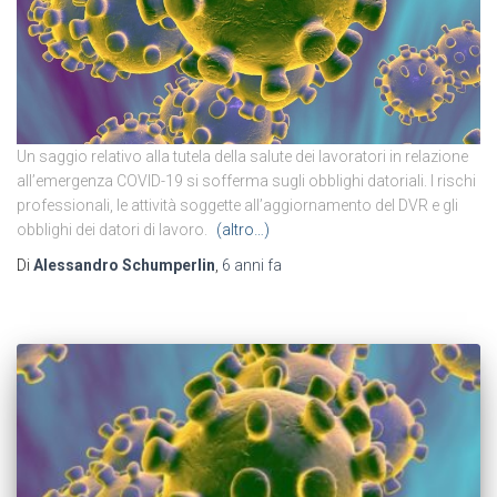
Un saggio relativo alla tutela della salute dei lavoratori in relazione
all’emergenza COVID-19 si sofferma sugli obblighi datoriali. I rischi
professionali, le attività soggette all’aggiornamento del DVR e gli
obblighi dei datori di lavoro.
(altro…)
Di
Alessandro Schumperlin
,
6 anni
fa