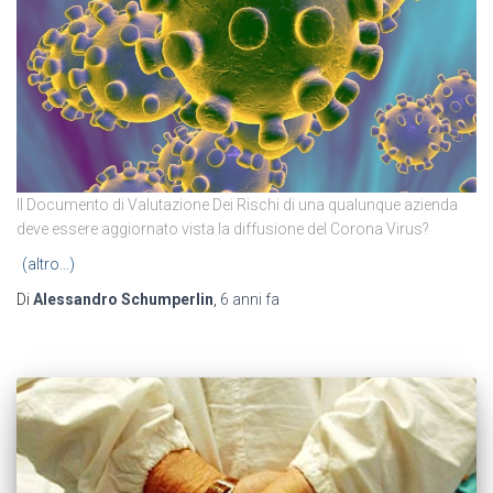
I
l Documento di Valutazione Dei Rischi di una qualunque azienda
deve essere aggiornato vista la diffusione del Corona Virus?
(altro…)
Di
Alessandro Schumperlin
,
6 anni
fa