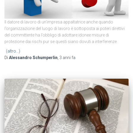
Il datore di lavoro di un’impresa appaltatrice anche quando
l’organizzazione del luogo di lavoro è sottoposta ai poteri direttivi
del committente ha l’obbligo di adottare idonee misure di
protezione dai rischi pur se questi siano dovuti a interferenze.
(altro…)
Di
Alessandro Schumperlin
,
3 anni
fa