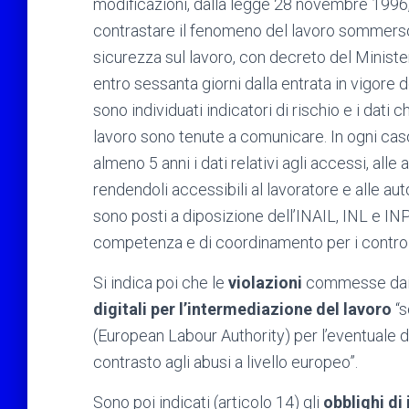
modificazioni, dalla legge 28 novembre 1996,
contrastare il fenomeno del lavoro sommerso e
sicurezza sul lavoro, con decreto del Ministero
entro sessanta giorni dalla entrata in vigore 
sono individuati indicatori di rischio e i dati 
lavoro sono tenute a comunicare. In ogni cas
almeno 5 anni i dati relativi agli accessi, alle a
rendendoli accessibili al lavoratore e alle autori
sono posti a diposizione dell’INAIL, INL e INPS
competenza e di coordinamento per i controll
Si indica poi che le
violazioni
commesse dai 
digitali per l’intermediazione del lavoro
“s
(European Labour Authority) per l’eventuale d
contrasto agli abusi a livello europeo”.
Sono poi indicati (articolo 14) gli
obblighi di