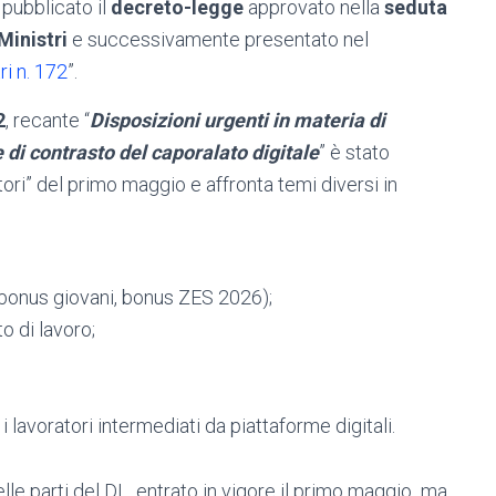
 pubblicato il
decreto-legge
approvato nella
seduta
Ministri
e successivamente presentato nel
i n. 172
”.
2
, recante “
Disposizioni urgenti in materia di
e di contrasto del caporalato digitale
” è stato
ori” del primo maggio e affronta temi diversi in
 bonus giovani, bonus ZES 2026);
o di lavoro;
i lavoratori intermediati da piattaforme digitali.
lle parti del DL, entrato in vigore il primo maggio ma