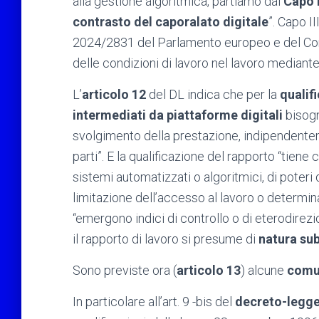
alla gestione algoritmica, partiamo dal
Capo I
contrasto del caporalato digitale
”. Capo I
2024/2831 del Parlamento europeo e del Cons
delle condizioni di lavoro nel lavoro mediante 
L’
articolo 12
del DL indica che per la
qualif
intermediati da piattaforme digitali
bisogn
svolgimento della prestazione, indipendenteme
parti”. E la qualificazione del rapporto “tiene co
sistemi automatizzati o algoritmici, di poteri 
limitazione dell’accesso al lavoro o determi
“emergono indici di controllo o di eterodirez
il rapporto di lavoro si presume di
natura su
Sono previste ora (
articolo 13
) alcune
comun
In particolare all’art. 9 -bis del
decreto-legge 