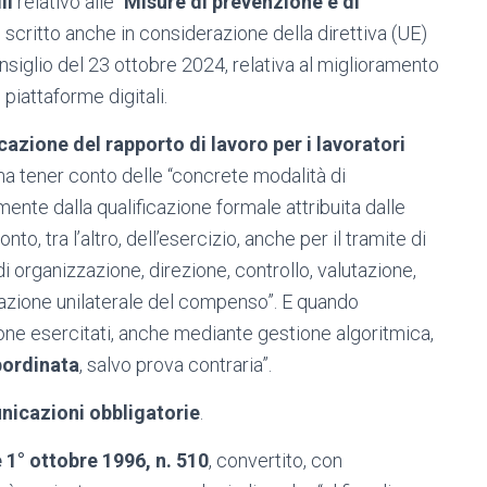
II
relativo alle “
Misure di prevenzione e di
II scritto anche in considerazione della direttiva (UE)
iglio del 23 ottobre 2024, relativa al miglioramento
piattaforme digitali.
icazione del rapporto di lavoro per i lavoratori
a tener conto delle “concrete modalità di
nte dalla qualificazione formale attribuita dalle
nto, tra l’altro, dell’esercizio, anche per il tramite di
di organizzazione, direzione, controllo, valutazione,
nazione unilaterale del compenso”. E quando
ione esercitati, anche mediante gestione algoritmica,
bordinata
, salvo prova contraria”.
icazioni obbligatorie
.
1° ottobre 1996, n. 510
, convertito, con