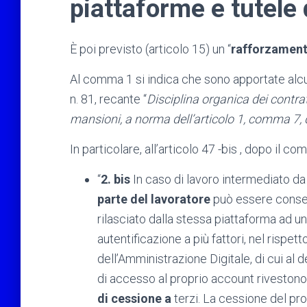
piattaforme e tutele 
È poi previsto (articolo 15) un “
rafforzamento
Al comma 1 si indica che sono apportate alcu
n. 81, recante “
Disciplina organica dei contrat
mansioni, a norma dell’articolo 1, comma 7, 
In particolare, all’articolo 47 -bis , dopo il co
“
2. bis
In caso di lavoro intermediato da p
parte del lavoratore
può essere consen
rilasciato dalla stessa piattaforma ad u
autentificazione a più fattori, nel rispe
dell’Amministrazione Digitale, di cui al 
di accesso al proprio account riveston
di cessione a
terzi. La cessione del pro