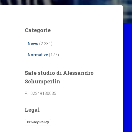
Categorie
News
(2.231)
Normative
(177)
Safe studio di Alessandro
Schumperlin
P.I. 02349130035
Legal
Privacy Policy